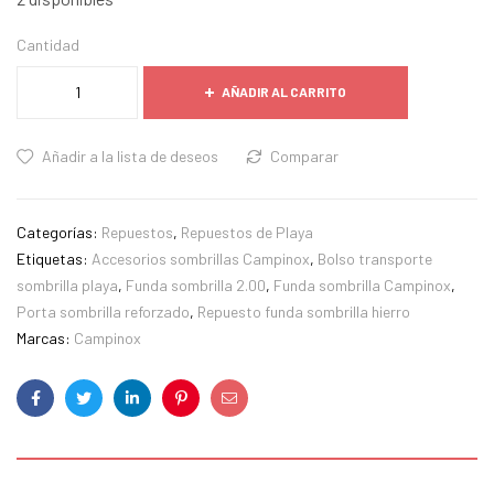
Cantidad
AÑADIR AL CARRITO
Añadir a la lista de deseos
Comparar
Categorías:
Repuestos
,
Repuestos de Playa
Etiquetas:
Accesorios sombrillas Campinox
,
Bolso transporte
sombrilla playa
,
Funda sombrilla 2.00
,
Funda sombrilla Campinox
,
Porta sombrilla reforzado
,
Repuesto funda sombrilla hierro
Marcas:
Campinox
Facebook
Twitter
LinkedIn
Pinterest
Correo
electrónico