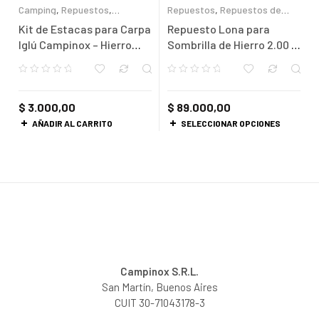
Camping
,
Repuestos
,
Repuestos
,
Repuestos de
Repuestos de Camping
Playa
Kit de Estacas para Carpa
Repuesto Lona para
Iglú Campinox – Hierro
Sombrilla de Hierro 2.00 –
Reforzado 20cm (4
10 Gajos
unidades)
$
3.000,00
$
89.000,00
AÑADIR AL CARRITO
SELECCIONAR OPCIONES
Campinox S.R.L.
San Martín, Buenos Aires
CUIT 30-71043178-3