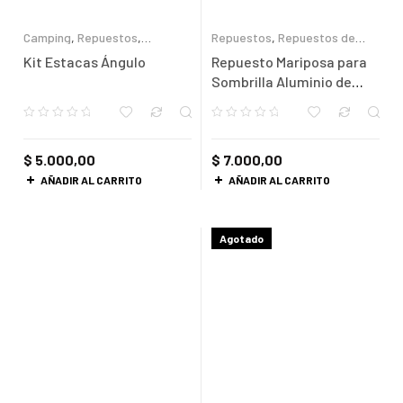
Camping
,
Repuestos
,
Repuestos
,
Repuestos de
Repuestos de Camping
Playa
Kit Estacas Ángulo
Repuesto Mariposa para
Sombrilla Aluminio de
32mm – Ajuste Anti-
Rayones
$
5.000,00
$
7.000,00
AÑADIR AL CARRITO
AÑADIR AL CARRITO
Agotado