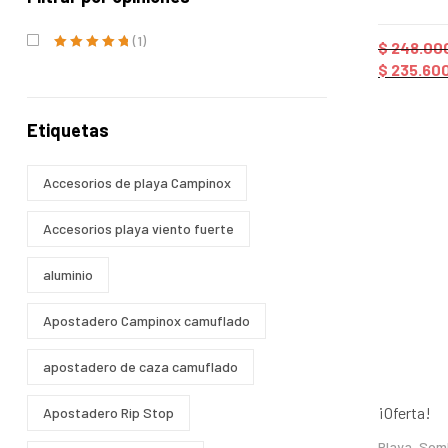
Valorado con
5.00
de 5
(1)
$
248.00
Valorado con
5
$
235.60
de 5
Etiquetas
Accesorios de playa Campinox
Accesorios playa viento fuerte
aluminio
Apostadero Campinox camuflado
apostadero de caza camuflado
¡Oferta!
Apostadero Rip Stop
Playa
,
Somb