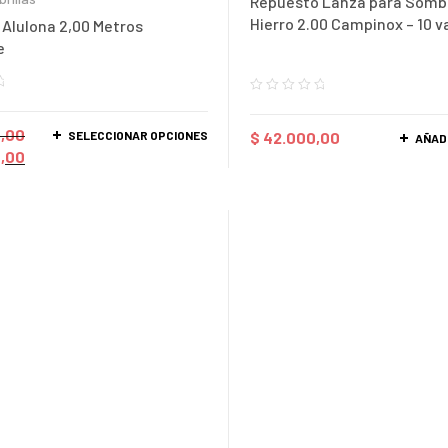
Repuesto Lanza para Sombr
Hierro 2.00 Campinox – 10 va
 Alulona 2,00 Metros
e
,00
SELECCIONAR OPCIONES
$
42.000,00
AÑAD
,00