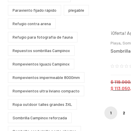
Paraviento fijado rápido
plegable
Refugio contra arena
¡Oferta!
A
Refugio para fotografía de fauna
Playa
,
Somb
Sombrilla
Repuestos sombrillas Campinox
Rompevientos Iguazú Campinox
Rompevientos impermeable 8000mm
$
119.000
$
113.050
Rompevientos ultra liviano compacto
Ropa outdoor talles grandes 3XL
1
2
Sombrilla Campinox reforzada