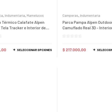
ca
,
Indumentaria
,
Mamelucos
Camperas
,
Indumentaria
 Térmico Calafate Alpen
Parca Pampa Alpen Outdoor
 Tela Tracker e Interior de
Camuflado Real 3D – Interior
Corderito
,00
$
217.000,00
SELECCIONAR OPCIONES
SELECCIO