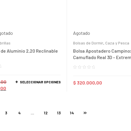
gotado
Agotado
rillas
Bolsas de Dormir
,
Caza y Pesca
 de Aluminio 2,20 Reclinable
Bolsa Apostadero Campinox
Camuflado Real 3D – Extrem
,00
SELECCIONAR OPCIONES
$
320.000,00
,00
3
4
…
12
13
14