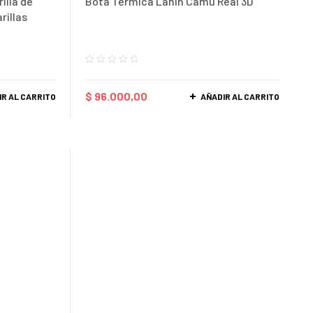
illa de
Bota Térmica Lanín Camu Real 3D
rillas
$
96.000,00
IR AL CARRITO
AÑADIR AL CARRITO