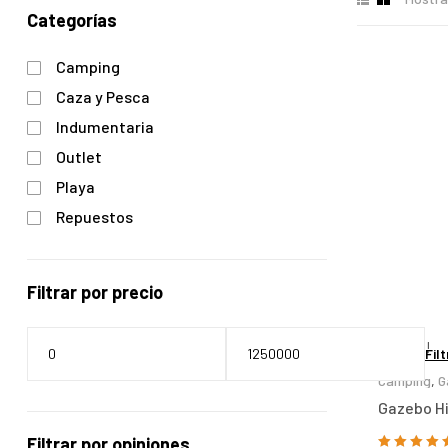
Categorías
Camping
Caza y Pesca
Indumentaria
Outlet
Playa
Repuestos
Filtrar por precio
¡Oferta!
Filt
Camping
,
G
Gazebo Hi
Filtrar por opiniones