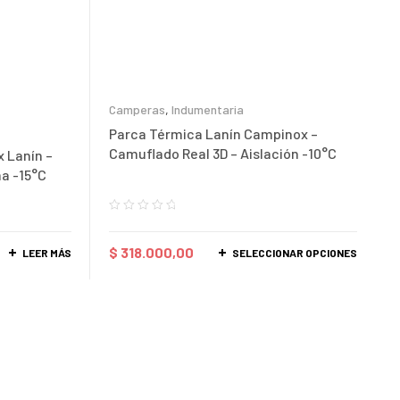
Camperas
,
Indumentaria
Parca Térmica Lanín Campinox –
Camuflado Real 3D – Aislación -10°C
 Lanín –
a -15°C
$
318.000,00
LEER MÁS
SELECCIONAR OPCIONES