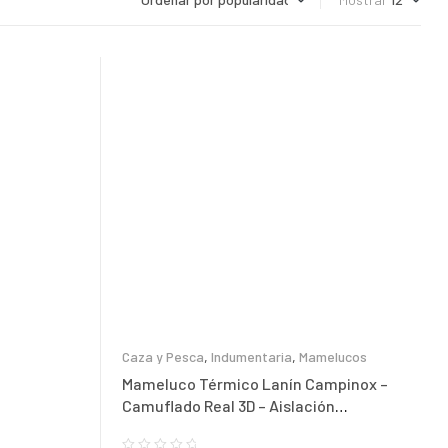
Caza y Pesca
,
Indumentaria
,
Mamelucos
Mameluco Térmico Lanín Campinox –
Camuflado Real 3D – Aislación
Thermore® -15°C