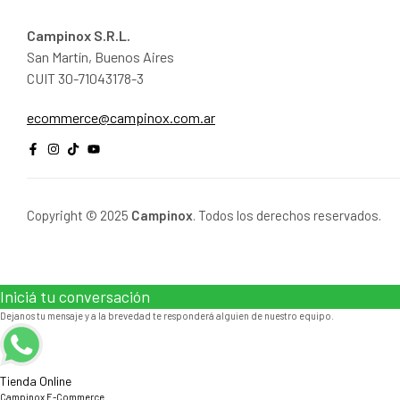
Campinox S.R.L.
San Martín, Buenos Aires
CUIT 30-71043178-3
@ecremmoce
ra.moc.xonipmac
Copyright © 2025
Campinox
. Todos los derechos reservados.
Iniciá tu conversación
Dejanos tu mensaje y a la brevedad te responderá alguien de nuestro equipo.
Tienda Online
Campinox E-Commerce