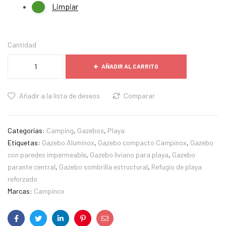
Limpiar
Cantidad
AÑADIR AL CARRITO
Añadir a la lista de deseos
Comparar
Categorías:
Camping
,
Gazebos
,
Playa
Etiquetas:
Gazebo Aluminox
,
Gazebo compacto Campinox
,
Gazebo
con paredes impermeable
,
Gazebo liviano para playa
,
Gazebo
parante central
,
Gazebo sombrilla estructural
,
Refugio de playa
reforzado
Marcas:
Campinox
Facebook
Twitter
LinkedIn
Pinterest
Correo