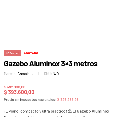
¡Oferta!
AGOTADO
Gazebo Aluminox 3×3 metros
Marcas:
Campinox
SKU:
N/D
$
492.000,00
$
393.600,00
Precio sin impuestos nacionales:
$
325.289,26
¡Liviano, compacto y ultra práctico! ⛱️ El
Gazebo Aluminox