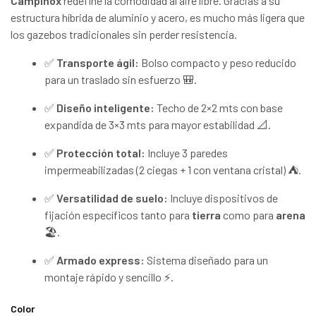
Campinox
redefine la comodidad al aire libre. Gracias a su
estructura híbrida de aluminio y acero, es mucho más ligera que
los gazebos tradicionales sin perder resistencia.
✅
Transporte ágil:
Bolso compacto y peso reducido
para un traslado sin esfuerzo 🎒.
✅
Diseño inteligente:
Techo de 2×2 mts con base
expandida de 3×3 mts para mayor estabilidad 📐.
✅
Protección total:
Incluye 3 paredes
impermeabilizadas (2 ciegas + 1 con ventana cristal) ⛺.
✅
Versatilidad de suelo:
Incluye dispositivos de
fijación específicos tanto para
tierra
como para
arena
🏖️.
✅
Armado express:
Sistema diseñado para un
montaje rápido y sencillo ⚡.
Color