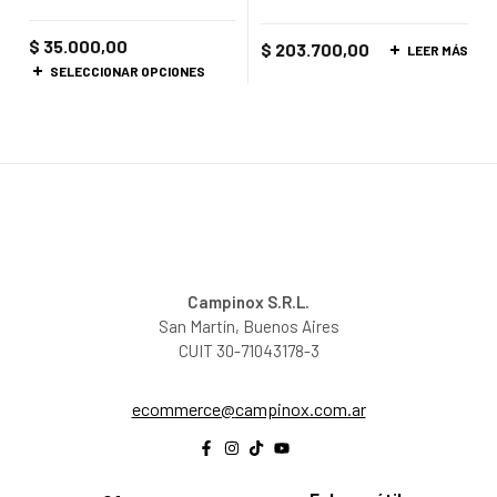
$
35.000,00
$
203.700,00
LEER MÁS
SELECCIONAR OPCIONES
Campinox S.R.L.
San Martín, Buenos Aires
CUIT 30-71043178-3
@ecremmoce
ra.moc.xonipmac