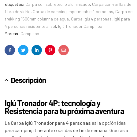
Etiquetas:
Carpa con sobretecho aluminizado
,
Carpa con varillas de
fibra de vidrio
,
Carpa de camping impermeable 4 personas
,
Carpa de
trekking 1500mm columna de agua
,
Carpa iglú 4 personas
,
Iglú para
4 personas resistente al sol
,
Iglú Tronador Campinox
Marcas:
Campinox
Facebook
Twitter
LinkedIn
Pinterest
Correo
electrónico
Descripción
Iglú Tronador 4P: tecnología y
Resistencia para tu próxima aventura
La
Carpa Iglú Tronador para 4 personas
es la opción ideal
para camping itinerante o salidas de fin de semana. Gracias a