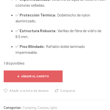
costuras selladas.
✅
Protección Térmica:
Dobletecho de nylon
aluminizado.
✅
Estructura Robusta:
Varillas de fibra de vidrio de
8,5 mm.
✅
Piso Blindado:
Rafialón doble laminado
impermeable.
1 disponibles
AÑADIR AL CARRITO
Añadir a la lista de deseos
Comparar
Categorías:
Camping
,
Carpas
,
Iglús