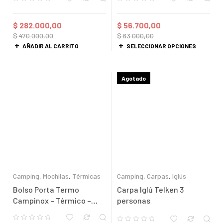
$
282.000,00
$
56.700,00
$
470.000,00
$
63.000,00
AÑADIR AL CARRITO
SELECCIONAR OPCIONES
Agotado
Camping
,
Mochilas
,
Térmicas
Camping
,
Carpas
,
Iglús
Bolso Porta Termo
Carpa Iglú Telken 3
Campinox – Térmico –
personas
Poliéster 600