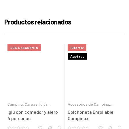
Productos relacionados
40% DESCUENTO
¡Oferta!
Agotado
Camping
,
Carpas
,
Iglús
Accesorios de Camping
,
Semiautomáticos
Camping
Iglú con comedor y alero
Colchoneta Enrollable
4 personas
Campinox