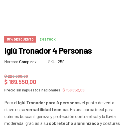
15% DESCUENTO
EN STOCK
Iglú Tronador 4 Personas
Marcas:
Campinox
SKU:
259
$
223.000,00
$
189.550,00
Precio sin impuestos nacionales:
$
156.652,89
Para el
Iglú Tronador para 4 personas
, el punto de venta
clave es su
versatilidad técnica
. Es una carpa ideal para
quienes buscan ligereza y protección contra el sol y la lluvia
moderada, gracias a su
sobretecho aluminizado
y costuras